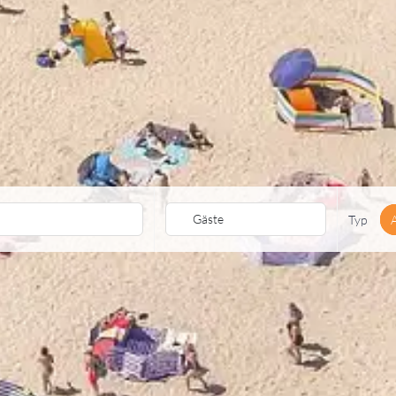
Gäste
Typ
A