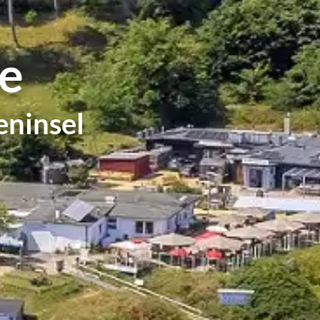
e
eninsel